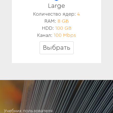
Large
Количество ядер:
4
RAM:
8 GB
HDD:
100 GB
Канал:
100 Mbps
Выбрать
Учебник пользователя