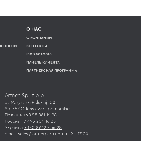
О НАС
О КОМПАНИИ
ЛЬНОСТИ
КОНТАКТЫ
ISO 9001:2015
Я
ПАНЕЛЬ КЛИЕНТА
ПАРТНЕРСКАЯ ПРОГРАММА
Artnet Sp. z o.o.
ul. Marynarki Polskiej 100
80-557 Gdańsk
woj.
pomorskie
Польша
+48 58 881 16 28
Россия
+7 495 204 16 28
Украина
+380 89 120 56 28
email:
sales@artnetpl.ru
пон-пт 9 – 17:00