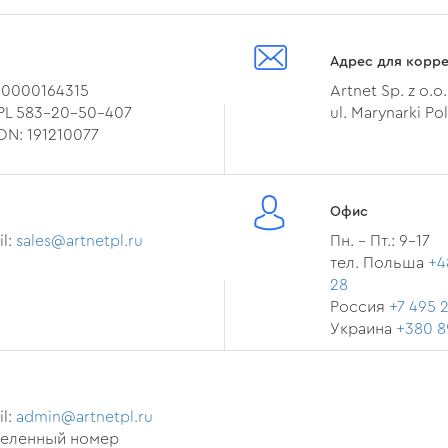
Адрес для корр
 0000164315
Artnet Sp. z o.o.
 PL 583-20-50-407
ul. Marynarki Pol
N: 191210077
Офис
il:
sales@artnetpl.ru
Пн. - Пт.: 9-17
тел. Польша
+4
28
Россия
+7 495 
Украина
+380 8
il:
admin@artnetpl.ru
деленный номер