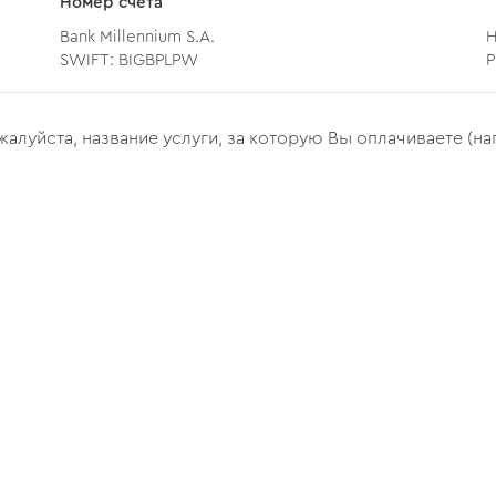
Номер счета
Bank Millennium S.A.
Н
SWIFT: BIGBPLPW
P
алуйста, название услуги, за которую Вы оплачиваете (на