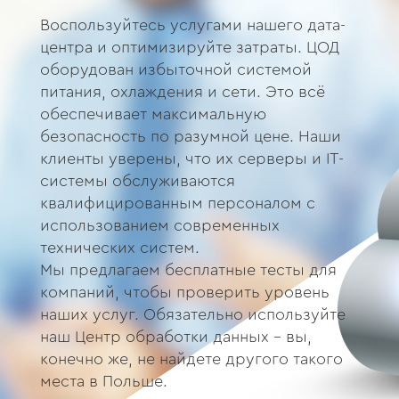
Воспользуйтесь услугами нашего дата-
центра и оптимизируйте затраты. ЦОД
оборудован избыточной системой
питания, охлаждения и сети. Это всё
обеспечивает максимальную
безопасность по разумной цене. Наши
клиенты уверены, что их серверы и IT-
системы обслуживаются
квалифицированным персоналом с
использованием современных
технических систем.
Мы предлагаем бесплатные тесты для
компаний, чтобы проверить уровень
наших услуг. Обязательно используйте
наш Центр обработки данных - вы,
конечно же, не найдете другого такого
места в Польше.