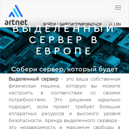
Меню
ВОЙТИ
|
ЗАРЕГИСТРИРОВАТЬСЯ
PL
|
EN
ВЫДЕЛЕННЫЙ
СЕРВЕР В
ЕВРОПЕ
Собери сервер, который будет
доступен за 24 часа
Выделенный сервер
- это ваша собственная
физическая машина, которую вы можете
настроить в соответствии со своими
потребностями. Это решение идеально
подходит, если проект требует больших
аппаратных ресурсов и высокого уровня
безопасности. Аренда выделенного сервера -
это независимость и максимум свободы в